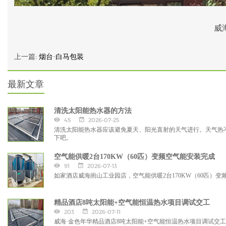
威
上一篇:
烟台·白马包装
最新文章
清洗太阳能热水器的方法
45
2026-07-25
清洗太阳能热水器应该避免夏天、阳光直射的天气进行。天气热
下吧。
空气能供暖2台170KW（60匹）变频空气能安装完成
91
2026-07-13
如家酒店威海崮山工业园店，空气能供暖2台170KW（60匹）变
精品酒店8吨太阳能+空气能恒温热水项目调试交工
203
2026-07-11
威海·金色年华精品酒店8吨太阳能+空气能恒温热水项目调试交